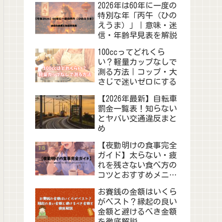
2026年は60年に一度の
特別な年「丙午（ひの
えうま）」｜意味・迷
信・年齢早見表を解説
100ccってどれくら
い？軽量カップなしで
測る方法｜コップ・大
さじで迷いゼロにする
【2026年最新】自転車
罰金一覧表！知らない
とヤバい交通違反まと
め
【夜勤明けの食事完全
ガイド】太らない・疲
れを残さない食べ方の
コツとおすすめメニュ
ー
お賽銭の金額はいくら
がベスト？縁起の良い
金額と避けるべき金額
を徹底解説