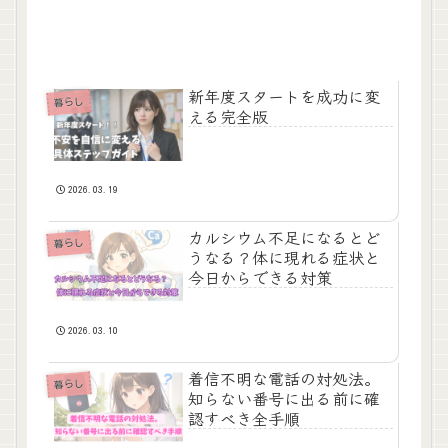
新年度スタートを成功に変
暮らし
える完全版
2026.03.19
カルシウム不足になるとど
暮らし
うなる？体に現れる症状と
今日からできる対策
2026.03.10
着信不明な電話の対処法。
暮らし
知らない番号に出る前に確
認すべき全手順