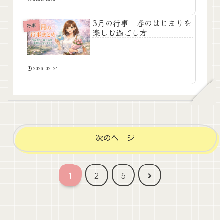
3月の行事｜春のはじまりを
行事
楽しむ過ごし方
2026.02.24
次のページ
次
1
2
5
へ