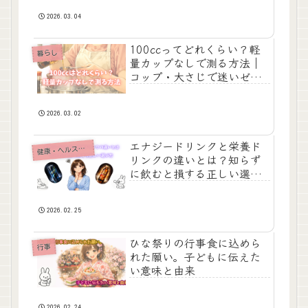
2026.03.04
100ccってどれくらい？軽
暮らし
量カップなしで測る方法｜
コップ・大さじで迷いゼロ
にする
2026.03.02
エナジードリンクと栄養ド
健
康・ヘルスケア
リンクの違いとは？知らず
に飲むと損する正しい選び
方
2026.02.25
ひな祭りの行事食に込めら
行事
れた願い。子どもに伝えた
い意味と由来
2026.02.24