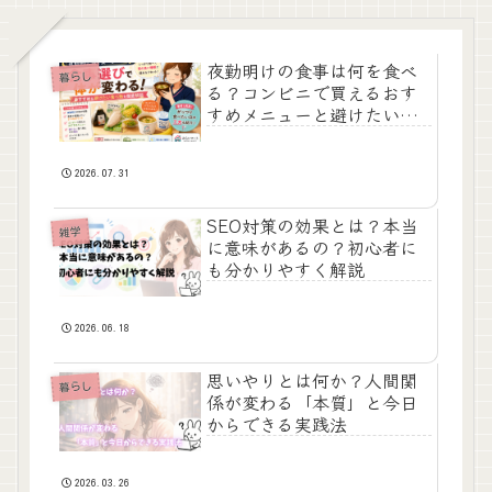
夜勤明けの食事は何を食べ
暮らし
る？コンビニで買えるおす
すめメニューと避けたい食
べ物を徹底解説
2026.07.31
SEO対策の効果とは？本当
雑学
に意味があるの？初心者に
も分かりやすく解説
2026.06.18
思いやりとは何か？人間関
暮らし
係が変わる「本質」と今日
からできる実践法
2026.03.26