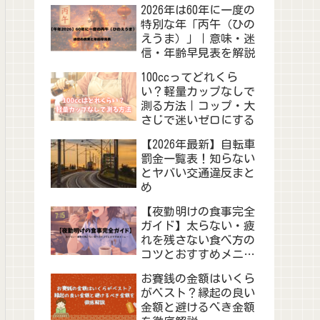
2026年は60年に一度の
特別な年「丙午（ひの
えうま）」｜意味・迷
信・年齢早見表を解説
100ccってどれくら
い？軽量カップなしで
測る方法｜コップ・大
さじで迷いゼロにする
【2026年最新】自転車
罰金一覧表！知らない
とヤバい交通違反まと
め
【夜勤明けの食事完全
ガイド】太らない・疲
れを残さない食べ方の
コツとおすすめメニュ
ー
お賽銭の金額はいくら
がベスト？縁起の良い
金額と避けるべき金額