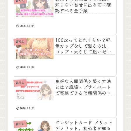
暮らし
知らない番号に出る前に確
認すべき全手順
2026.03.04
100ccってどれくらい？軽
暮らし
量カップなしで測る方法｜
コップ・大さじで迷いゼロ
にする
2026.03.02
良好な人間関係を築く方法
暮らし
とは？職場・プライベート
で実践できる信頼関係の作
り方
2026.02.21
クレジットカード メリット
暮らし
デメリット。初心者が知る