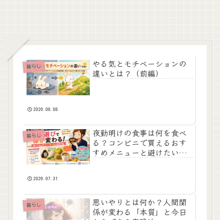
やる気とモチベーションの
暮らし
違いとは？（前編）
2026.08.08
夜勤明けの食事は何を食べ
暮らし
る？コンビニで買えるおす
すめメニューと避けたい食
べ物を徹底解説
2026.07.31
思いやりとは何か？人間関
暮らし
係が変わる「本質」と今日