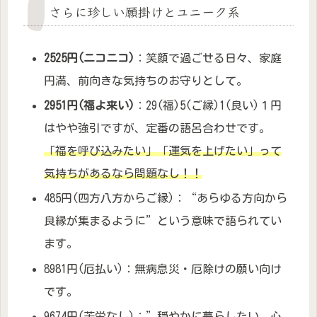
さらに珍しい願掛けとユニーク系
2525円(ニコニコ)
：笑顔で過ごせる日々、家庭
円満、前向きな気持ちのお守りとして。
2951円(福よ来い)
：29(福)5(ご縁)1(良い)１円
はやや強引ですが、定番の語呂合わせです。
「福を呼び込みたい」「運気を上げたい」って
気持ちがあるなら問題なし！！
485円(四方八方からご縁)：“あらゆる方向から
良縁が集まるように”という意味で語られてい
ます。
8981円(厄払い)：無病息災・厄除けの願い向け
です。
9674円(苦労なし)：”穏やかに暮らしたい、心