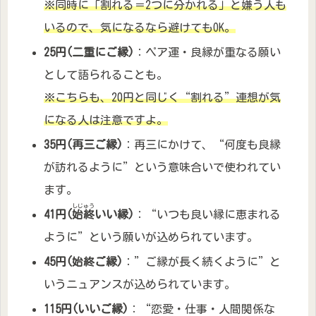
※同時に「割れる＝2つに分かれる」と嫌う人も
いるので、気になるなら避けてもOK。
25円(二重にご縁)
：ペア運・良縁が重なる願い
として語られることも。
※こちらも、20円と同じく“割れる”連想が気
になる人は注意ですよ。
35円(再三ご縁)
：再三にかけて、“何度も良縁
が訪れるように”という意味合いで使われてい
ます。
しじゅう
41円(
始終
いい縁)
：
“いつも良い縁に恵まれる
ように”という願いが込められています。
45円(始終ご縁)
：”ご縁が長く続くように”と
いうニュアンスが込められています。
115円(いいご縁)
：“恋愛・仕事・人間関係な